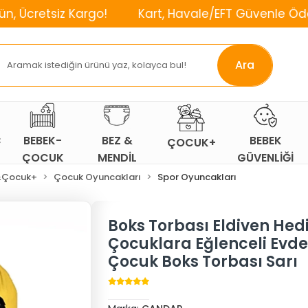
 Kargo!
Kart, Havale/EFT Güvenle Öde!
⌛2. 
Ara
Ç
BEBEK-
BEZ &
BEBEK
ÇOCUK+
ÇOCUK
MENDİL
GÜVENLİĞİ
ODASI
&Çocuk+
Çocuk Oyuncakları
Spor Oyuncakları
Boks Torbası Eldiven Hedi
Çocuklara Eğlenceli Evde
Çocuk Boks Torbası Sarı