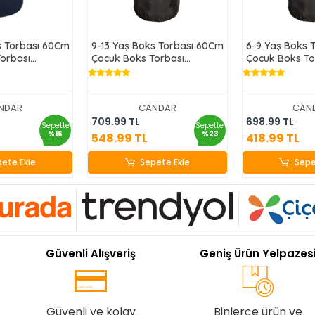
s Torbası 60Cm
9-13 Yaş Boks Torbası 60Cm
6-9 Yaş Boks 
orbası
Çocuk Boks Torbası
Çocuk Boks To
bina Hediyeli
Eldiven+Karabina Hediyeli
Eldiven+Karabi
Siyah
Siyah
NDAR
CANDAR
CAN
.99 TL
548.99 TL
418.9
709.99 TL
698.99 TL
Sepette
Sepette
%16
%23
548.99 TL
418.99 TL
ete Ekle
Sepete Ekle
Sepe
ete Ekle
Sepete Ekle
Sepe
Güvenli Alışveriş
Geniş Ürün Yelpazes
Güvenli ve kolay
Binlerce ürün ve