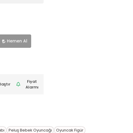
Hemen Al
Fiyat
laştır
Alarmı
abı
Peluş Bebek Oyuncağı
Oyuncak Figür