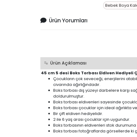
Bebek Boya Kal
Ürün Yorumları
Ürün Açıklaması
45 cm 5 desi Boks Torbası Eldiven Hediyeli 
Çocukların çok seveceği, enerjilerini atab
civarında ağırlığındadır.
Boks torbası dış yüzeyi darbelere karşı s
doldurulmuştur.
Boks torbası eldivenleri sayesinde çocukla
Boks torbası çocuklar için ideal ağırlıkta ve 
Bir çift eldiven hediyelidir.
2 ile 6 yaş arası çocuklar için uygundur.
Boks torbasının eldivenleri stok durumuna g
Boks torbası fotoğraflarda görsellerde ki gib