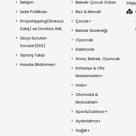
İletişim
Bebek-Çocuk Odası
bilg
İade Politikası
Bez & Mendil
Dropshipping(Stoksuz
Çocuk+
Satış) ve Ücretsiz XML
Bebek Güvenliği
Sıkça Sorulan
Oyuncak
Sorular(SSS)
Elektronik
Sipariş Takip
Anne, Bebek, Oyuncak
Havale Bildirimleri
Kırtasiye & Ofis
Malzemeleri+
Hobi+
Otomobil &
Motosiklet+
Spor&Outdoor+
Aydınlatma+
Sağlık+