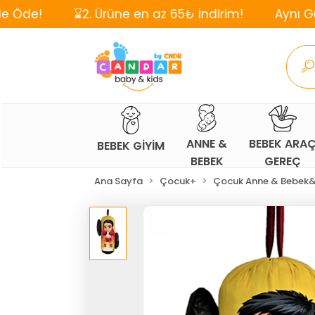
⌛2. Ürüne en az 65₺ İndirim!
Aynı Gün, Ücretsiz
ANNE &
BEBEK ARA
BEBEK GİYİM
BEBEK
GEREÇ
Ana Sayfa
Çocuk+
Çocuk Anne & Bebek