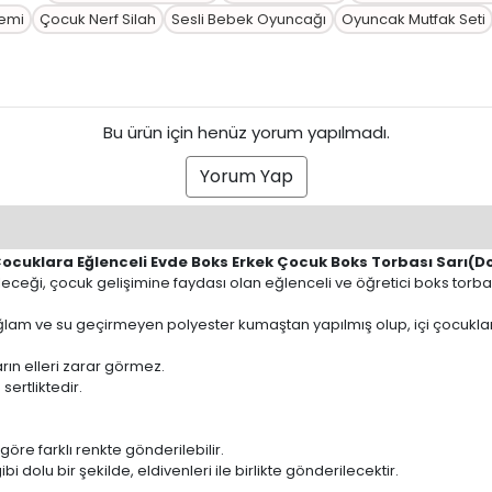
emi
Çocuk Nerf Silah
Sesli Bebek Oyuncağı
Oyuncak Mutfak Seti
Bu ürün için henüz yorum yapılmadı.
Yorum Yap
Çocuklara Eğlenceli Evde Boks Erkek Çocuk Boks Torbası Sarı(D
ileceği, çocuk gelişimine faydası olan eğlenceli ve öğretici boks torba
ağlam ve su geçirmeyen polyester kumaştan yapılmış olup, içi çocukl
rın elleri zarar görmez.
sertliktedir.
öre farklı renkte gönderilebilir.
i dolu bir şekilde, eldivenleri ile birlikte gönderilecektir.