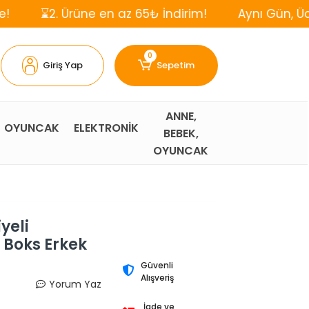
Ürüne en az 65₺ İndirim!
Aynı Gün, Ücretsiz Karg
0
Giriş Yap
Sepetim
ANNE,
OYUNCAK
ELEKTRONİK
BEBEK,
OYUNCAK
yeli
 Boks Erkek
Güvenli
Alışveriş
Yorum Yaz
İade ve