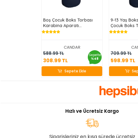
Boş Çocuk Boks Torbası
9-13 Yaş Bok
Karabina Aparatı
Çocuk Boks T
Hediyeli(İçini
Eldiven+Kara
Doldurabilirsiniz) 50/60cm
Lacivert
CANDAR
CA
308.99 TL
598
588.99 TL
709.99 TL
Sepette
%48
308.99 TL
598.99 TL
Sepete Ekle
Sep
Sepete Ekle
Sep
Hızlı ve Ücretsiz Kargo
Siparişleriniz en kısa sürede ücretsiz