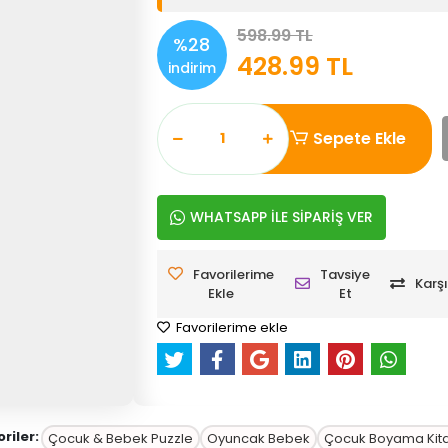
598.99 TL
%28
428.99 TL
indirim
Sepete Ekle
WHATSAPP İLE SİPARİŞ VER
Favorilerime
Tavsiye
Karşı
Ekle
Et
Favorilerime ekle
riler:
Çocuk & Bebek Puzzle
Oyuncak Bebek
Çocuk Boyama Kit