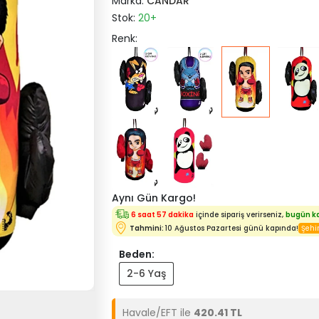
Marka:
CANDAR
Stok:
20+
Renk:
Aynı Gün Kargo!
6 saat 57 dakika
içinde sipariş verirseniz,
bugün k
Tahmini:
10 Ağustos Pazartesi günü kapında!
Beden:
2-6 Yaş
Havale/EFT ile
420.41 TL