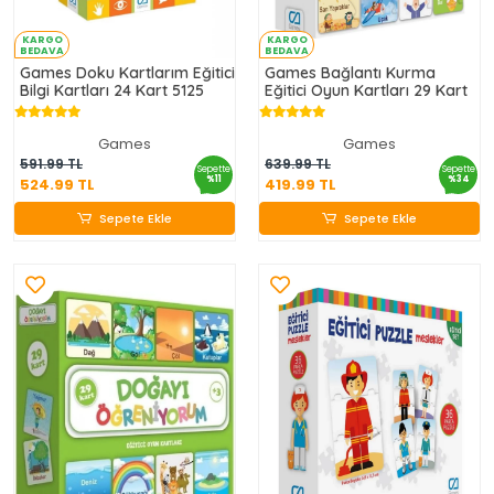
KARGO
KARGO
BEDAVA
BEDAVA
Games Doku Kartlarım Eğitici
Games Bağlantı Kurma
Bilgi Kartları 24 Kart 5125
Eğitici Oyun Kartları 29 Kart
Games
Games
524.99 TL
419.99 TL
591.99 TL
639.99 TL
Sepette
Sepette
%11
%34
524.99 TL
419.99 TL
Sepete Ekle
Sepete Ekle
Sepete Ekle
Sepete Ekle