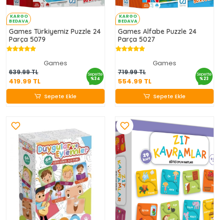
KARGO
KARGO
BEDAVA
BEDAVA
Games Türkiyemiz Puzzle 24
Games Alfabe Puzzle 24
Parça 5079
Parça 5027
Games
Games
419.99 TL
554.99 TL
639.99 TL
719.99 TL
Sepette
Sepette
%34
%23
419.99 TL
554.99 TL
Sepete Ekle
Sepete Ekle
Sepete Ekle
Sepete Ekle