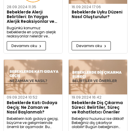
28.09.2024 11:35
16.09.2024 17:06
Bebeklerde Alerji
Bebeklerde Uyku Düzeni
Belirtileri: En Yaygın
Nasıl Oluşturulur?
Alerjik Reaksiyonlar ve
Önlemleri
Bugünkü konumuz
bebeklerde en yaygın alerjik
reaksiyonlar nelerdir ve
alerjiye karşı nasıl önlem
alınabilir? Artık alerjiye karşı
Devamını oku
Devamını oku
daha bilgili olacaksınız!
09.09.2024 10:52
19.09.2024 16:42
Bebeklerde Katı Gıdaya
Bebeklerde Diş Çıkarma
Geçiş: Ne Zaman ve
Süreci: Belirtiler, Süreç
Nasıl Başlanmalı?
ve Rahatlatıcı Öneriler
Bebeklerin katı gıdaya geçişi,
Bebeğiniz huzursuz ise dikkat!
büyüme ve gelişimlerinde
Bebeğiniz diş çıkartıyor
önemli bir aşamadır. Bu
olabilir! Bugün bebeğinizin
konuda bilmeniz gerekenleri
diş çıkarma belirtilerini ve sizi