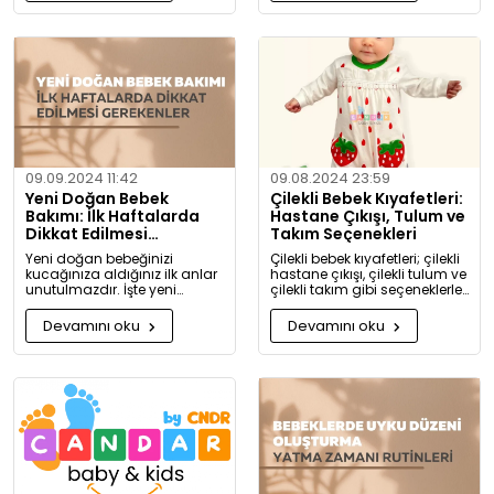
koşullarda yıkamanız
gerektiği hakkında detaylı
bilgiler bulacaksınız.
09.09.2024 11:42
09.08.2024 23:59
Yeni Doğan Bebek
Çilekli Bebek Kıyafetleri:
Bakımı: İlk Haftalarda
Hastane Çıkışı, Tulum ve
Dikkat Edilmesi
Takım Seçenekleri
Gerekenler
Yeni doğan bebeğinizi
Çilekli bebek kıyafetleri; çilekli
kucağınıza aldığınız ilk anlar
hastane çıkışı, çilekli tulum ve
unutulmazdır. İşte yeni
çilekli takım gibi seçeneklerle
doğan bebek bakımında
bebeğinize tatlılık katıyor. Kız
dikkat etmeniz gerekenler:
ve erkek bebekler için özel
Devamını oku
Devamını oku
tasarlanmış, organik
pamuktan üretilmiş şık ve
rahat kıyafetleri keşfedin.