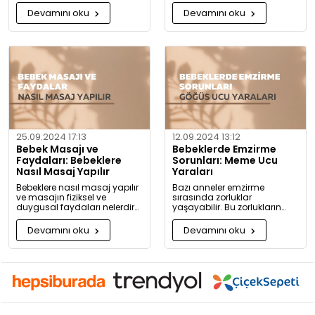
detaylıca anlattık!
rahatlatacak önerileri
Devamını oku
Devamını oku
paylaşıyoruz.
25.09.2024 17:13
12.09.2024 13:12
Bebek Masajı ve
Bebeklerde Emzirme
Faydaları: Bebeklere
Sorunları: Meme Ucu
Nasıl Masaj Yapılır
Yaraları
Bebeklere nasıl masaj yapılır
Bazı anneler emzirme
ve masajın fiziksel ve
sırasında zorluklar
duygusal faydaları nelerdir?
yaşayabilir. Bu zorlukların
Neden bugüne kadar masaj
başında meme ucu yaraları
yapmadığınıza pişman
ve emzirme sırasında
Devamını oku
Devamını oku
olacaksınız!
hissedilen acı gelir.