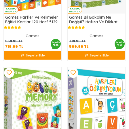
KARGO
KARGO
BEDAVA
BEDAVA
Games Harfler Ve Kelimeler
Games Bil Bakalım Ne
Eğitici Kartlar 120 Harf 5129
Değişti? Hafıza Ve Dikkat
Gelişim Kartı 55 Kart 5109
Games
Games
719.99 TL
569.99 TL
959.99 TL
719.99 TL
Sepette
Sepette
%25
%21
719.99 TL
569.99 TL
Sepete Ekle
Sepete Ekle
Sepete Ekle
Sepete Ekle