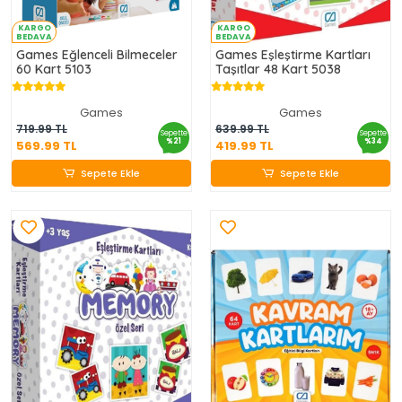
KARGO
KARGO
BEDAVA
BEDAVA
Games Eğlenceli Bilmeceler
Games Eşleştirme Kartları
60 Kart 5103
Taşıtlar 48 Kart 5038
Games
Games
569.99 TL
419.99 TL
719.99 TL
639.99 TL
Sepette
Sepette
%21
%34
569.99 TL
419.99 TL
Sepete Ekle
Sepete Ekle
Sepete Ekle
Sepete Ekle