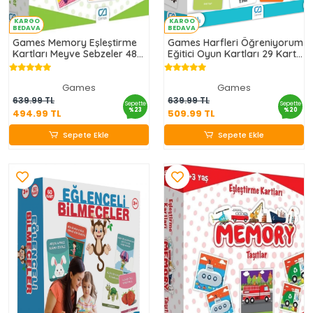
KARGO
KARGO
BEDAVA
BEDAVA
Games Memory Eşleştirme
Games Harfleri Öğreniyorum
Kartları Meyve Sebzeler 48
Eğitici Oyun Kartları 29 Kart
Kart 5040
5042
Games
Games
494.99 TL
509.99 TL
639.99 TL
639.99 TL
Sepette
Sepette
%23
%20
494.99 TL
509.99 TL
Sepete Ekle
Sepete Ekle
Sepete Ekle
Sepete Ekle