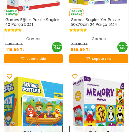
KARGO
KARGO
BEDAVA
BEDAVA
Games Eğitici Puzzle Sayılar
Games Sayılar Yer Puzzle
40 Parça 5031
50x70cm 24 Parça 5134
Games
Games
419.99 TL
539.99 TL
639.99 TL
719.99 TL
Sepette
Sepette
%34
%25
419.99 TL
539.99 TL
Sepete Ekle
Sepete Ekle
Sepete Ekle
Sepete Ekle