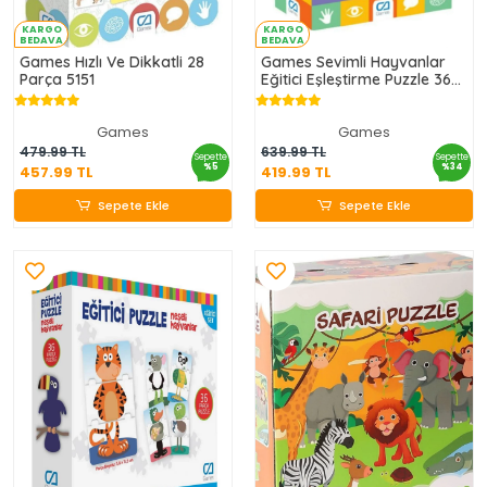
KARGO
KARGO
BEDAVA
BEDAVA
Games Hızlı Ve Dikkatli 28
Games Sevimli Hayvanlar
Parça 5151
Eğitici Eşleştirme Puzzle 36
Parça 5128
Games
Games
457.99 TL
419.99 TL
479.99 TL
639.99 TL
Sepette
Sepette
%5
%34
457.99 TL
419.99 TL
Sepete Ekle
Sepete Ekle
Sepete Ekle
Sepete Ekle