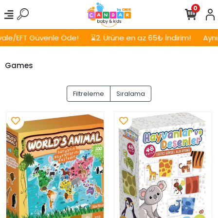
0
venle Öde!
⌛2. Ürüne en az 65₺ İndirim!
Aynı Gün, Ücrets
Games
Filtreleme
Sıralama