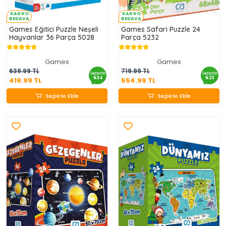
KARGO
KARGO
BEDAVA
BEDAVA
Games Eğitici Puzzle Neşeli
Games Safari Puzzle 24
Hayvanlar 36 Parça 5028
Parça 5232
Games
Games
419.99 TL
554.99 TL
639.99 TL
719.99 TL
Sepette
Sepette
%34
%23
419.99 TL
554.99 TL
Sepete Ekle
Sepete Ekle
Sepete Ekle
Sepete Ekle