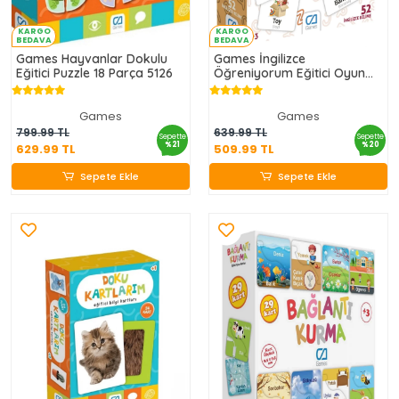
KARGO
KARGO
BEDAVA
BEDAVA
Games Hayvanlar Dokulu
Games İngilizce
Eğitici Puzzle 18 Parça 5126
Öğreniyorum Eğitici Oyun
Kartları 52 Kart 5044
Games
Games
629.99 TL
509.99 TL
799.99 TL
639.99 TL
Sepette
Sepette
%21
%20
629.99 TL
509.99 TL
Sepete Ekle
Sepete Ekle
Sepete Ekle
Sepete Ekle