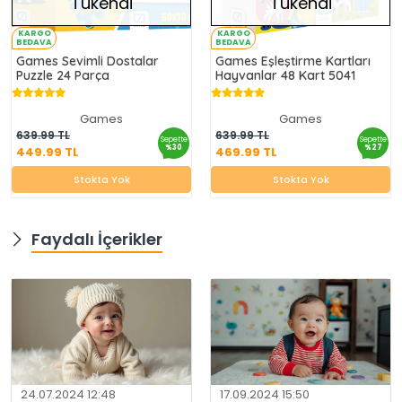
Tükendi
Tükendi
KARGO
KARGO
BEDAVA
BEDAVA
Games Sevimli Dostalar
Games Eşleştirme Kartları
Puzzle 24 Parça
Hayvanlar 48 Kart 5041
Games
Games
449.99 TL
469.99 TL
639.99 TL
639.99 TL
Sepette
Sepette
%30
%27
449.99 TL
469.99 TL
Stokta Yok
Stokta Yok
Stokta Yok
Stokta Yok
Faydalı İçerikler
24.07.2024 12:48
17.09.2024 15:50