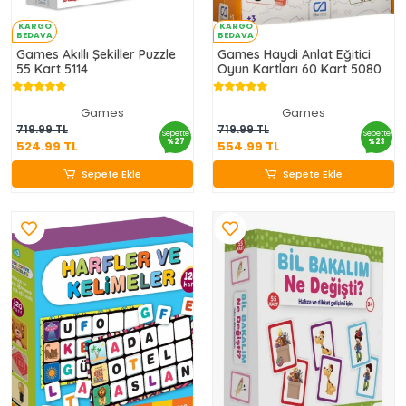
KARGO
KARGO
BEDAVA
BEDAVA
Games Akıllı Şekiller Puzzle
Games Haydi Anlat Eğitici
55 Kart 5114
Oyun Kartları 60 Kart 5080
Games
Games
524.99 TL
554.99 TL
719.99 TL
719.99 TL
Sepette
Sepette
%27
%23
524.99 TL
554.99 TL
Sepete Ekle
Sepete Ekle
Sepete Ekle
Sepete Ekle