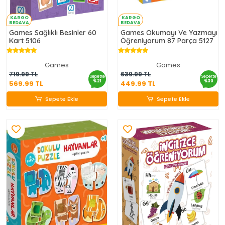
KARGO
KARGO
BEDAVA
BEDAVA
Games Sağlıklı Besinler 60
Games Okumayı Ve Yazmayı
Kart 5106
Öğreniyorum 87 Parça 5127
Games
Games
569.99 TL
449.99 TL
719.99 TL
639.99 TL
Sepette
Sepette
%21
%30
569.99 TL
449.99 TL
Sepete Ekle
Sepete Ekle
Sepete Ekle
Sepete Ekle