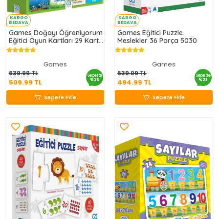
KARGO
KARGO
BEDAVA
BEDAVA
Games Doğayı Öğreniyorum
Games Eğitici Puzzle
Eğitici Oyun Kartları 29 Kart
Meslekler 36 Parça 5030
5053
Games
Games
509.99 TL
494.99 TL
639.99 TL
639.99 TL
Sepette
Sepette
%20
%23
509.99 TL
494.99 TL
Sepete Ekle
Sepete Ekle
Sepete Ekle
Sepete Ekle