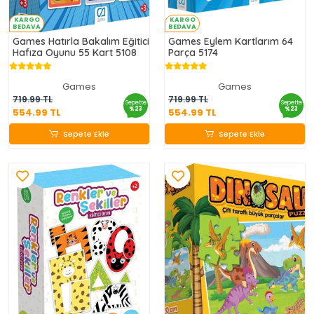
KARGO
KARGO
BEDAVA
BEDAVA
Games Hatırla Bakalım Eğitici
Games Eylem Kartlarım 64
Hafıza Oyunu 55 Kart 5108
Parça 5174
Games
Games
554.99 TL
554.99 TL
719.99 TL
719.99 TL
Sepette
Sepette
%23
%23
554.99 TL
554.99 TL
Sepete Ekle
Sepete Ekle
Sepete Ekle
Sepete Ekle