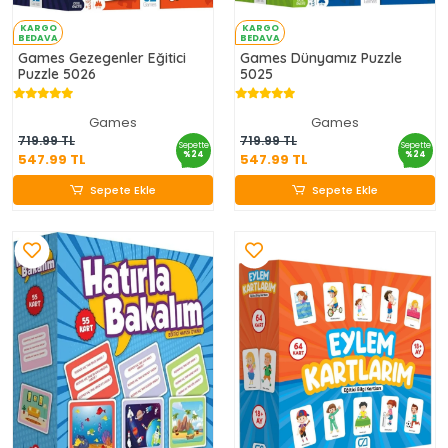
KARGO
KARGO
BEDAVA
BEDAVA
Games Gezegenler Eğitici
Games Dünyamız Puzzle
Puzzle 5026
5025
Games
Games
547.99 TL
547.99 TL
719.99 TL
719.99 TL
Sepette
Sepette
%24
%24
547.99 TL
547.99 TL
Sepete Ekle
Sepete Ekle
Sepete Ekle
Sepete Ekle