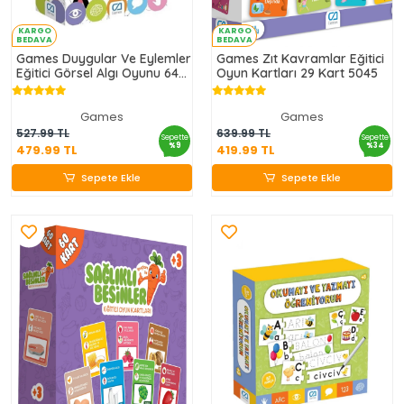
KARGO
KARGO
BEDAVA
BEDAVA
Games Duygular Ve Eylemler
Games Zıt Kavramlar Eğitici
Eğitici Görsel Algı Oyunu 64
Oyun Kartları 29 Kart 5045
Parça
Games
Games
479.99 TL
419.99 TL
527.99 TL
639.99 TL
Sepette
Sepette
%9
%34
479.99 TL
419.99 TL
Sepete Ekle
Sepete Ekle
Sepete Ekle
Sepete Ekle