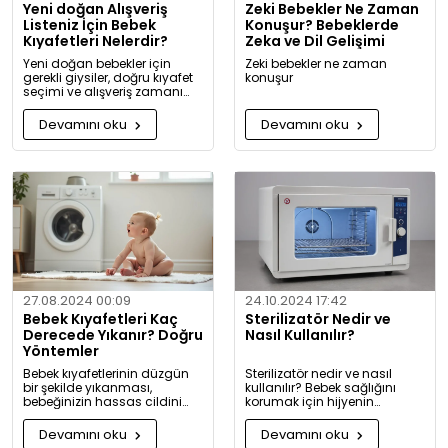
Yeni doğan Alışveriş
Zeki Bebekler Ne Zaman
Listeniz İçin Bebek
Konuşur? Bebeklerde
Kıyafetleri Nelerdir?
Zeka ve Dil Gelişimi
Yeni doğan bebekler için
Zeki bebekler ne zaman
gerekli giysiler, doğru kıyafet
konuşur
seçimi ve alışveriş zamanı
hakkında kapsamlı bilgiler ve
tavsiyeler.
Devamını oku
Devamını oku
27.08.2024 00:09
24.10.2024 17:42
Bebek Kıyafetleri Kaç
Sterilizatör Nedir ve
Derecede Yıkanır? Doğru
Nasıl Kullanılır?
Yöntemler
Bebek kıyafetlerinin düzgün
Sterilizatör nedir ve nasıl
bir şekilde yıkanması,
kullanılır? Bebek sağlığını
bebeğinizin hassas cildini
korumak için hijyenin
korumak için oldukça
önemini keşfedin. Buharlı ve
önemlidir. Bu rehberde, bebek
UV sterilizatörlerle mikroplara
Devamını oku
Devamını oku
giysilerinizi nasıl ve hangi
karşı tam koruma!