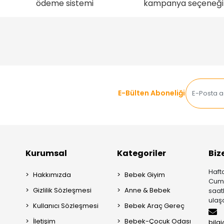
ödeme sistemi
kampanya seçeneği
E-Bülten Aboneliği
Kurumsal
Kategoriler
Biz
Hafta
Hakkımızda
Bebek Giyim
Cuma
Gizlilik Sözleşmesi
Anne & Bebek
saat
ulaşa
Kullanıcı Sözleşmesi
Bebek Araç Gereç
İletişim
Bebek-Çocuk Odası
bilg