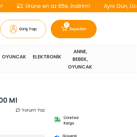
 Ürüne en az 65₺ İndirim!
Aynı Gün, Ücretsiz Kar
0
Giriş Yap
Sepetim
ANNE,
OYUNCAK
ELEKTRONİK
BEBEK,
OYUNCAK
00 Ml
Yorum Yaz
Ücretsiz
Kargo
Güvenli