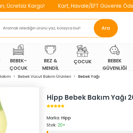
z Kargo!
Kart, Havale/EFT Güvenle Öde!
⌛2.
Ara
Ç
BEBEK-
BEZ &
BEBEK
ÇOCUK
ÇOCUK
MENDİL
GÜVENLİĞİ
ODASI
Bakım
Bebek Vücut Bakım Ürünleri
Bebek Yağı
Hipp Bebek Bakım Yağı 2
Marka:
Hipp
Stok:
20+