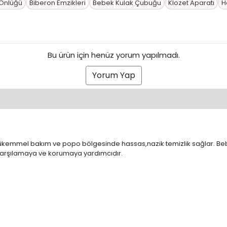
 Önlüğü
Biberon Emzikleri
Bebek Kulak Çubuğu
Klozet Aparatı
H
Bu ürün için henüz yorum yapılmadı.
Yorum Yap
mükemmel bakım ve popo bölgesinde hassas,nazik temizlik sağlar. Bebe
ı karşılamaya ve korumaya yardımcıdır.