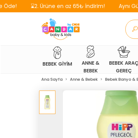
⌛2. Ürüne en az 65₺ İndirim!
Aynı Gün, Ücretsi
ANNE &
BEBEK ARA
BEBEK GİYİM
BEBEK
GEREÇ
Ana Sayfa
Anne & Bebek
Bebek Banyo & 