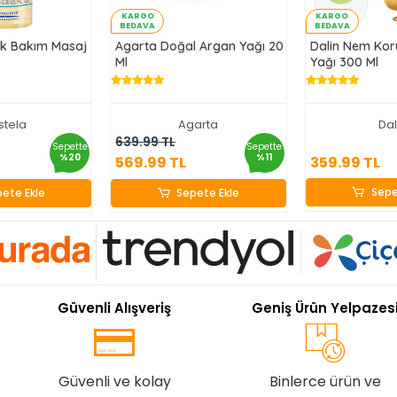
KARGO
KARGO
BEDAVA
BEDAVA
ek Bakım Masaj
Agarta Doğal Argan Yağı 20
Dalin Nem Ko
Ml
Yağı 300 Ml
stela
Agarta
Dal
359.9
9.99 TL
569.99 TL
639.99 TL
Sepette
Sepette
%20
%11
359.99 TL
569.99 TL
Sepe
ete Ekle
Sepete Ekle
Sepe
ete Ekle
Sepete Ekle
Güvenli Alışveriş
Geniş Ürün Yelpazes
Güvenli ve kolay
Binlerce ürün ve