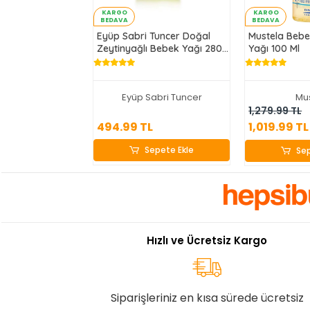
KARGO
KARGO
BEDAVA
BEDAVA
Eyüp Sabri Tuncer Doğal
Mustela Beb
Zeytinyağlı Bebek Yağı 280
Yağı 100 Ml
Ml
Eyüp Sabri Tuncer
Mu
494.99 TL
1,01
1,279.99 TL
494.99 TL
1,019.99 TL
Sepete Ekle
Sep
Sepete Ekle
Sep
Hızlı ve Ücretsiz Kargo
Siparişleriniz en kısa sürede ücretsiz