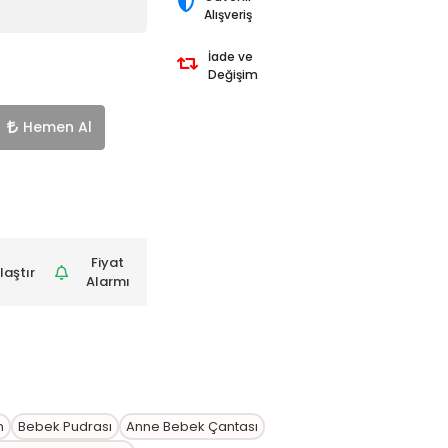
Alışveriş
İade ve
Değişim
Hemen Al
Fiyat
laştır
Alarmı
n
Bebek Pudrası
Anne Bebek Çantası