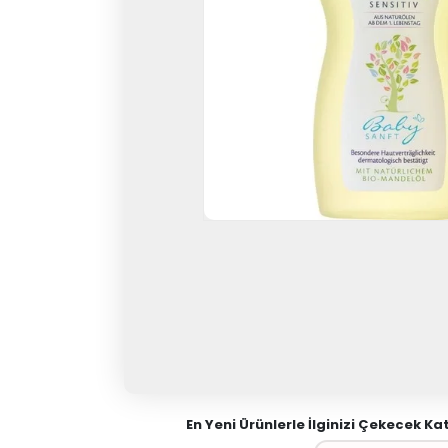
En Yeni Ürünlerle İlginizi Çekecek Ka