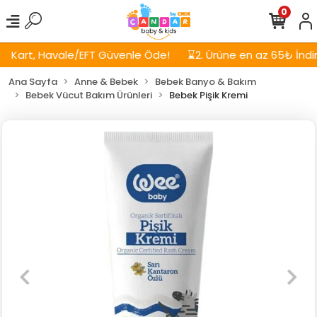
0
Kart, Havale/EFT Güvenle Öde!
⌛2. Ürüne en az 65₺ İndiri
Ana Sayfa
Anne & Bebek
Bebek Banyo & Bakım
Bebek Vücut Bakım Ürünleri
Bebek Pişik Kremi