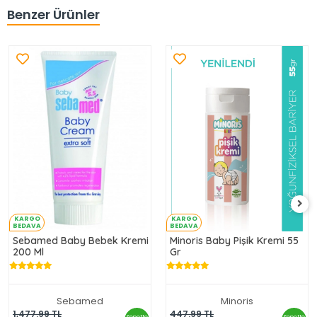
Benzer Ürünler
KARGO
KARGO
BEDAVA
BEDAVA
Sebamed Baby Bebek Kremi
Minoris Baby Pişik Kremi 55
200 Ml
Gr
Sebamed
Minoris
592.99 TL
434.99 TL
1,477.99 TL
447.99 TL