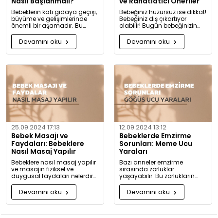
Nasıl Başlanmalı?
ve Rahatlatıcı Öneriler
Bebeklerin katı gıdaya geçişi,
Bebeğiniz huzursuz ise dikkat!
büyüme ve gelişimlerinde
Bebeğiniz diş çıkartıyor
önemli bir aşamadır. Bu
olabilir! Bugün bebeğinizin
konuda bilmeniz gerekenleri
diş çıkarma belirtilerini ve sizi
detaylıca anlattık!
rahatlatacak önerileri
Devamını oku
Devamını oku
paylaşıyoruz.
25.09.2024 17:13
12.09.2024 13:12
Bebek Masajı ve
Bebeklerde Emzirme
Faydaları: Bebeklere
Sorunları: Meme Ucu
Nasıl Masaj Yapılır
Yaraları
Bebeklere nasıl masaj yapılır
Bazı anneler emzirme
ve masajın fiziksel ve
sırasında zorluklar
duygusal faydaları nelerdir?
yaşayabilir. Bu zorlukların
Neden bugüne kadar masaj
başında meme ucu yaraları
yapmadığınıza pişman
ve emzirme sırasında
Devamını oku
Devamını oku
olacaksınız!
hissedilen acı gelir.