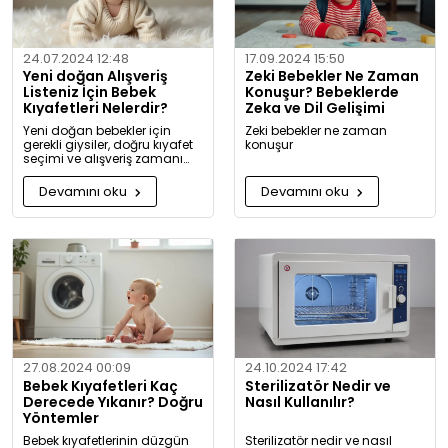
24.07.2024 12:48
17.09.2024 15:50
Yeni doğan Alışveriş
Zeki Bebekler Ne Zaman
Listeniz İçin Bebek
Konuşur? Bebeklerde
Kıyafetleri Nelerdir?
Zeka ve Dil Gelişimi
Yeni doğan bebekler için
Zeki bebekler ne zaman
gerekli giysiler, doğru kıyafet
konuşur
seçimi ve alışveriş zamanı
hakkında kapsamlı bilgiler ve
tavsiyeler.
Devamını oku
Devamını oku
27.08.2024 00:09
24.10.2024 17:42
Bebek Kıyafetleri Kaç
Sterilizatör Nedir ve
Derecede Yıkanır? Doğru
Nasıl Kullanılır?
Yöntemler
Bebek kıyafetlerinin düzgün
Sterilizatör nedir ve nasıl