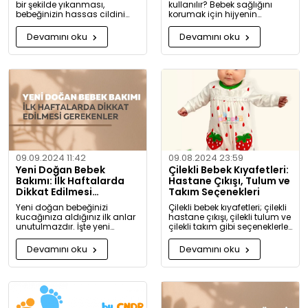
bir şekilde yıkanması,
kullanılır? Bebek sağlığını
bebeğinizin hassas cildini
korumak için hijyenin
korumak için oldukça
önemini keşfedin. Buharlı ve
önemlidir. Bu rehberde, bebek
UV sterilizatörlerle mikroplara
Devamını oku
Devamını oku
giysilerinizi nasıl ve hangi
karşı tam koruma!
koşullarda yıkamanız
gerektiği hakkında detaylı
bilgiler bulacaksınız.
09.09.2024 11:42
09.08.2024 23:59
Yeni Doğan Bebek
Çilekli Bebek Kıyafetleri:
Bakımı: İlk Haftalarda
Hastane Çıkışı, Tulum ve
Dikkat Edilmesi
Takım Seçenekleri
Gerekenler
Yeni doğan bebeğinizi
Çilekli bebek kıyafetleri; çilekli
kucağınıza aldığınız ilk anlar
hastane çıkışı, çilekli tulum ve
unutulmazdır. İşte yeni
çilekli takım gibi seçeneklerle
doğan bebek bakımında
bebeğinize tatlılık katıyor. Kız
dikkat etmeniz gerekenler:
ve erkek bebekler için özel
Devamını oku
Devamını oku
tasarlanmış, organik
pamuktan üretilmiş şık ve
rahat kıyafetleri keşfedin.