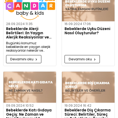
28.09.2024 11:35
16.09.2024 17:06
Bebeklerde Alerji
Bebeklerde Uyku Düzeni
Belirtileri: En Yaygın
Nasıl Oluşturulur?
Alerjik Reaksiyonlar ve
Önlemleri
Bugünkü konumuz
bebeklerde en yaygın alerjik
reaksiyonlar nelerdir ve
alerjiye karşı nasıl önlem
alınabilir? Artık alerjiye karşı
Devamını oku
Devamını oku
daha bilgili olacaksınız!
09.09.2024 10:52
19.09.2024 16:42
Bebeklerde Katı Gıdaya
Bebeklerde Diş Çıkarma
Geçiş: Ne Zaman ve
Süreci: Belirtiler, Süreç