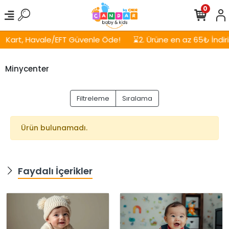
0
Kart, Havale/EFT Güvenle Öde!
⌛2. Ürüne en az 65₺ İndirim
Minycenter
Filtreleme
Sıralama
Ürün bulunamadı.
Faydalı İçerikler