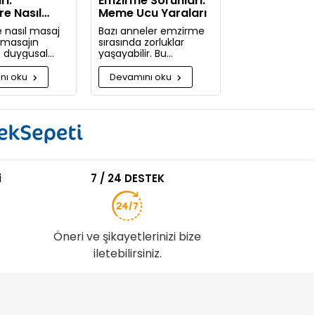
rı:
Emzirme Sorunları:
re Nasıl
Meme Ucu Yaraları
pılır
 nasıl masaj
Bazı anneler emzirme
e masajın
sırasında zorluklar
ve duygusal
yaşayabilir. Bu
 nelerdir?
zorlukların başında
güne kadar
meme ucu yaraları ve
nı oku
Devamını oku
pmadığınıza
emzirme sırasında
acaksınız!
hissedilen acı gelir.
i
7 / 24 DESTEK
Öneri ve şikayetlerinizi bize
iletebilirsiniz.