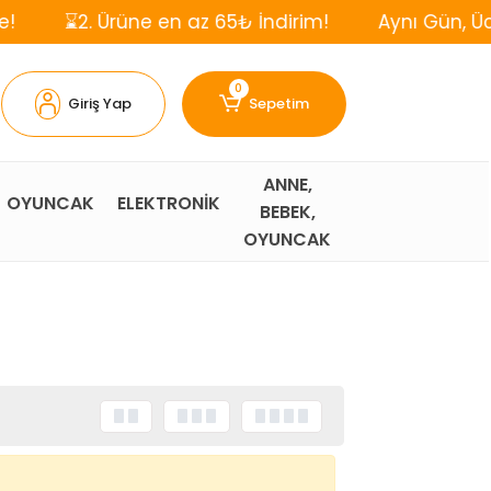
2. Ürüne en az 65₺ İndirim!
Aynı Gün, Ücretsiz K
0
Giriş Yap
Sepetim
ANNE,
OYUNCAK
ELEKTRONİK
BEBEK,
OYUNCAK