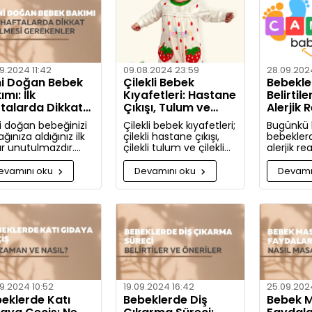
hakkında d
bulacaksı
9.2024 11:42
09.08.2024 23:59
28.09.2024
i Doğan Bebek
Çilekli Bebek
Bebekler
ımı: İlk
Kıyafetleri: Hastane
Belirtile
talarda Dikkat
Çıkışı, Tulum ve
Alerjik 
lmesi Gerekenler
Takım Seçenekleri
ve Önle
i doğan bebeğinizi
Çilekli bebek kıyafetleri;
Bugünkü
ğınıza aldığınız ilk
çilekli hastane çıkışı,
bebekler
ar unutulmazdır.
çilekli tulum ve çilekli
alerjik re
e yeni doğan bebek
takım gibi seçeneklerle
nelerdir v
ımında dikkat
bebeğinize tatlılık
nasıl önle
evamını oku
Devamını oku
Devamı
eniz gerekenler:
katıyor. Kız ve erkek
Artık aler
bebekler için özel
bilgili ola
tasarlanmış, organik
pamuktan üretilmiş şık
ve rahat kıyafetleri
keşfedin.
9.2024 10:52
19.09.2024 16:42
25.09.2024
eklerde Katı
Bebeklerde Diş
Bebek M