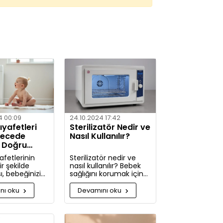
4 00:09
24.10.2024 17:42
yafetleri
Sterilizatör Nedir ve
recede
Nasıl Kullanılır?
? Doğru
ler
afetlerinin
Sterilizatör nedir ve
r şekilde
nasıl kullanılır? Bebek
, bebeğinizin
sağlığını korumak için
ldini korumak
hijyenin önemini
kça önemlidir.
keşfedin. Buharlı ve UV
nı oku
Devamını oku
rde, bebek
sterilizatörlerle
zi nasıl ve
mikroplara karşı tam
ullarda
koruma!
 gerektiği