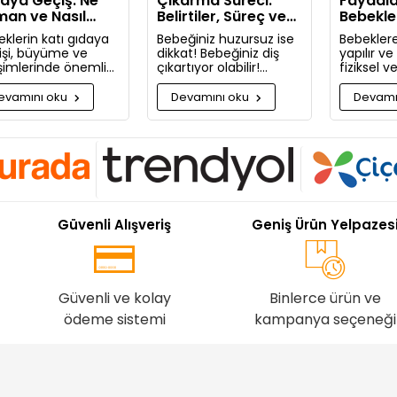
aya Geçiş: Ne
Çıkarma Süreci:
Faydala
an ve Nasıl
Belirtiler, Süreç ve
Bebekle
lanmalı?
Rahatlatıcı Öneriler
Masaj Ya
klerin katı gıdaya
Bebeğiniz huzursuz ise
Bebeklere
işi, büyüme ve
dikkat! Bebeğiniz diş
yapılır v
işimlerinde önemli
çıkartıyor olabilir!
fiziksel 
aşamadır. Bu
Bugün bebeğinizin diş
faydaları
uda bilmeniz
çıkarma belirtilerini ve
Neden bu
evamını oku
Devamını oku
Devamı
kenleri detaylıca
sizi rahatlatacak
masaj ya
ttık!
önerileri paylaşıyoruz.
pişman ol
Güvenli Alışveriş
Geniş Ürün Yelpazes
Güvenli ve kolay
Binlerce ürün ve
ödeme sistemi
kampanya seçeneği