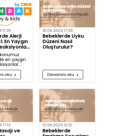
etaylı bilgiler
nız.
 11:35
16.09.2024 17:06
de Alerji
Bebeklerde Uyku
ri: En Yaygın
Düzeni Nasıl
Reaksiyonlar
Oluşturulur?
mleri
 konumuz
de en yaygın
aksiyonlar
e alerjiye karşı
m alınabilir?
nı oku
Devamını oku
jiye karşı daha
caksınız!
 17:13
12.09.2024 13:12
asajı ve
Bebeklerde