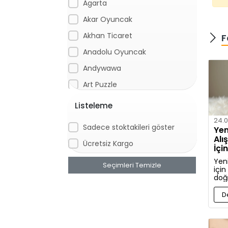
Agarta
Akar Oyuncak
Akhan Ticaret
F
Anadolu Oyuncak
Andywawa
Art Puzzle
Artı
Listeleme
Aslan
24.0
Sadece stoktakileri göster
Yen
Asya Oyuncak
Alı
Ücretsiz Kargo
İçi
Aya Toys
Kıy
Yen
Seçimleri Temizle
Aydede Oyuncak
için
doğ
Baby Born
ve a
hak
D
Baby Care
bilg
BabyHope