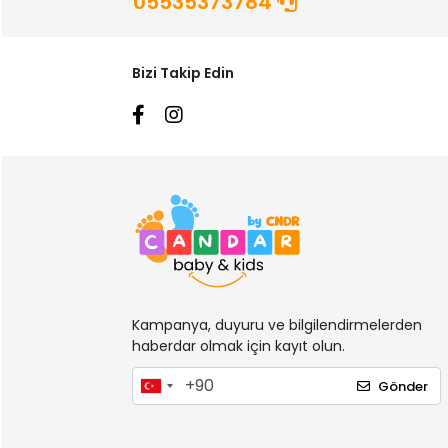
05535373784
CC Oyuncak
Çekirdek Zeka
Chicco
Bizi Takip Edin
Chiva
Cire Aseptine
Clementoni
Clementoni Baby
CNDR
Comotomo
Cotton Box
Kampanya, duyuru ve bilgilendirmelerden
Cry Babies
haberdar olmak için kayıt olun.
Dalin
Gönder
Dede
Deerma