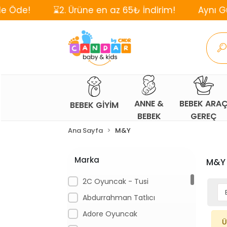
⌛2. Ürüne en az 65₺ İndirim!
Aynı Gün, Ücret
ANNE &
BEBEK ARA
BEBEK GİYİM
BEBEK
GEREÇ
Ana Sayfa
M&Y
Marka
M&Y
2C Oyuncak - Tusi
Abdurrahman Tatlıcı
Adore Oyuncak
Ü