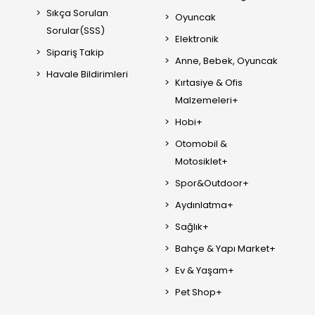
Sıkça Sorulan
Oyuncak
Sorular(SSS)
Elektronik
Sipariş Takip
Anne, Bebek, Oyuncak
Havale Bildirimleri
Kırtasiye & Ofis
Malzemeleri+
Hobi+
Otomobil &
Motosiklet+
Spor&Outdoor+
Aydınlatma+
Sağlık+
Bahçe & Yapı Market+
Ev & Yaşam+
Pet Shop+