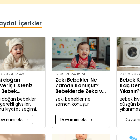
aydalı İçerikler
7.2024 12:48
17.09.2024 15:50
27.08.202
i doğan
Zeki Bebekler Ne
Bebek Kı
şveriş Listeniz
Zaman Konuşur?
Kaç De
n Bebek
Bebeklerde Zeka ve
Yıkanır
afetleri Nelerdir?
Dil Gelişimi
Yöntem
i doğan bebekler
Zeki bebekler ne
Bebek kıy
 gerekli giysiler,
zaman konuşur
düzgün bi
ru kıyafet seçimi
yıkanması
lışveriş zamanı
hassas ci
kında kapsamlı
için oldu
evamını oku
Devamını oku
Devamı
iler ve tavsiyeler.
Bu rehbe
giysilerini
hangi koş
yıkamanız