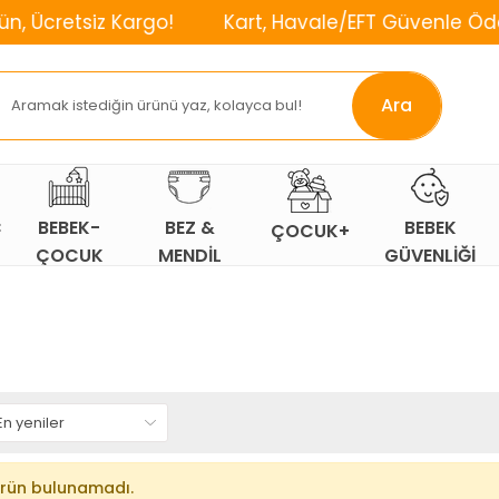
siz Kargo!
Kart, Havale/EFT Güvenle Öde!
⌛
Ara
Ç
BEBEK-
BEZ &
BEBEK
ÇOCUK+
ÇOCUK
MENDİL
GÜVENLİĞİ
ODASI
rün bulunamadı.