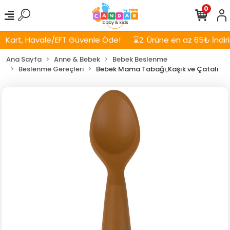
0
Kart, Havale/EFT Güvenle Öde!
⌛2. Ürüne en az 65₺ İndirim
Ana Sayfa
Anne & Bebek
Bebek Beslenme
Beslenme Gereçleri
Bebek Mama Tabağı,Kaşık ve Çatalı