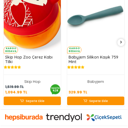
KARGO
KARGO
BEDAVA
BEDAVA
Skip Hop Zoo Çerez Kabı
Babyjem Silikon Kaşık 759
Tilki
Mint
Skip Hop
Babyjem
1,094.99 TL
329.99 TL
1,519.99 TL
Sepette
%28
1,094.99 TL
329.99 TL
Sepete Ekle
Sepete Ekle
Sepete Ekle
Sepete Ekle