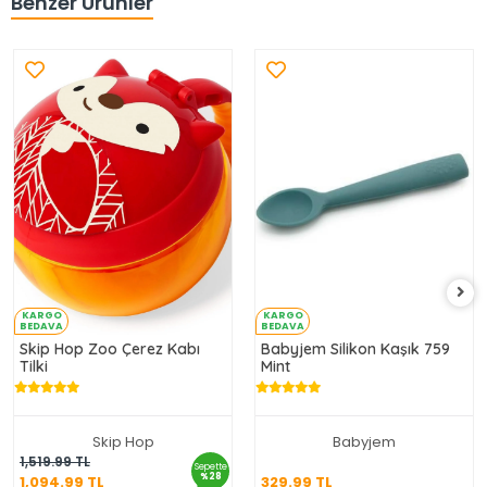
Benzer Ürünler
KARGO
KARGO
BEDAVA
BEDAVA
Skip Hop Zoo Çerez Kabı
Babyjem Silikon Kaşık 759
Tilki
Mint
Skip Hop
Babyjem
1,094.99 TL
329.99 TL
1,519.99 TL
Sepette
%28
1,094.99 TL
329.99 TL