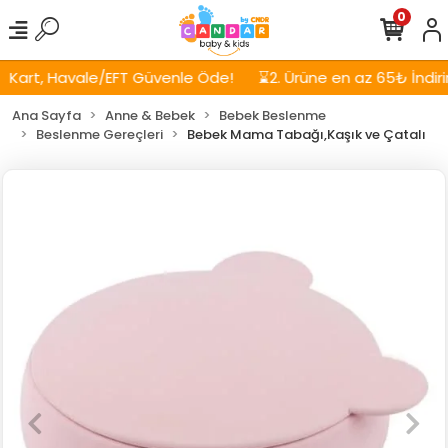
0
art, Havale/EFT Güvenle Öde!
⌛2. Ürüne en az 65₺ İndirim!
Ana Sayfa
Anne & Bebek
Bebek Beslenme
Beslenme Gereçleri
Bebek Mama Tabağı,Kaşık ve Çatalı