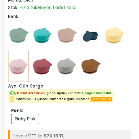
Marka:
OiOi
Stok:
Hızla tükeniyor, 1 adet kaldı.
Renk:
Aynı Gün Kargo!
11 saat 49 dakika
içinde sipariş verirseniz,
bugün kargoda!
Tahmini:
8 Ağustos Cumartesi günü kapında!
Renk:
Pinky Pink
Havale/EFT ile
970.19 TL