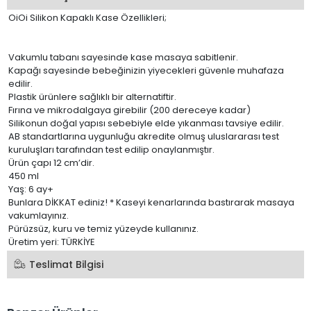
OiOi Silikon Kapaklı Kase Özellikleri;
Vakumlu tabanı sayesinde kase masaya sabitlenir.
Kapağı sayesinde bebeğinizin yiyecekleri güvenle muhafaza
edilir.
Plastik ürünlere sağlıklı bir alternatiftir.
Fırına ve mikrodalgaya girebilir (200 dereceye kadar)
Silikonun doğal yapısı sebebiyle elde yıkanması tavsiye edilir.
AB standartlarına uygunluğu akredite olmuş uluslararası test
kuruluşları tarafından test edilip onaylanmıştır.
Ürün çapı 12 cm’dir.
450 ml
Yaş: 6 ay+
Bunlara DİKKAT ediniz! * Kaseyi kenarlarında bastırarak masaya
vakumlayınız.
Pürüzsüz, kuru ve temiz yüzeyde kullanınız.
Üretim yeri: TÜRKİYE
Teslimat Bilgisi