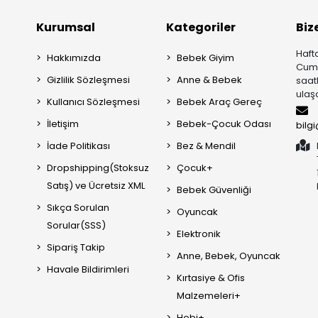
Kurumsal
Kategoriler
Biz
Hafta
Hakkımızda
Bebek Giyim
Cuma
Gizlilik Sözleşmesi
Anne & Bebek
saat
ulaşa
Kullanıcı Sözleşmesi
Bebek Araç Gereç
İletişim
Bebek-Çocuk Odası
bilg
İade Politikası
Bez & Mendil
Dropshipping(Stoksuz
Çocuk+
Satış) ve Ücretsiz XML
Bebek Güvenliği
Sıkça Sorulan
Oyuncak
Sorular(SSS)
Elektronik
Sipariş Takip
Anne, Bebek, Oyuncak
Havale Bildirimleri
Kırtasiye & Ofis
Malzemeleri+
Hobi+