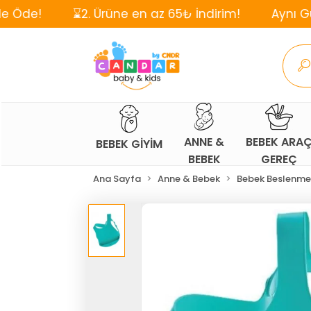
⌛2. Ürüne en az 65₺ İndirim!
Aynı Gün, Ücretsiz
ANNE &
BEBEK ARA
BEBEK GİYİM
BEBEK
GEREÇ
Ana Sayfa
Anne & Bebek
Bebek Beslenme