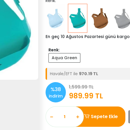
Renk:
En geç 10 Ağustos Pazartesi günü kargo
Renk:
Aqua Green
Havale/EFT ile
970.19 TL
1,599.99 TL
%38
989.99 TL
indirim
Sepete Ekle