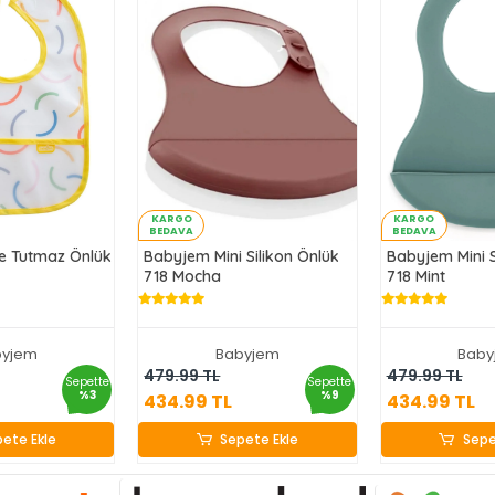
KARGO
KARGO
BEDAVA
BEDAVA
e Tutmaz Önlük
Babyjem Mini Silikon Önlük
Babyjem Mini S
718 Mocha
718 Mint
byjem
Babyjem
Baby
.99 TL
434.99 TL
434.9
479.99 TL
479.99 TL
Sepette
Sepette
%3
%9
434.99 TL
434.99 TL
ete Ekle
Sepete Ekle
Sepe
ete Ekle
Sepete Ekle
Sepe