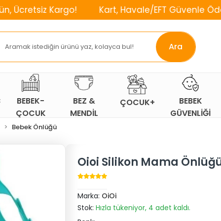
 Kargo!
Kart, Havale/EFT Güvenle Öde!
⌛2. 
Ara
Ç
BEBEK-
BEZ &
BEBEK
ÇOCUK+
ÇOCUK
MENDİL
GÜVENLİĞİ
ODASI
Bebek Önlüğü
Oioi Silikon Mama Önlüğ
Marka:
OiOi
Stok:
Hızla tükeniyor, 4 adet kaldı.