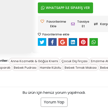
WHATSAPP İLE SİPARİŞ VER
Favorilerime
Tavsiye
Karşı
Ekle
Et
Favorilerime ekle
iler:
Anne Kozmetik & Göğüs Kremi
Çocuk Diş Fırçası
Emzirme Atl
Aparatı
Bebek Pudrası
Hamile Külotu
Bebek Tırnak Makası
Bebe
Bu ürün için henüz yorum yapılmadı.
Yorum Yap