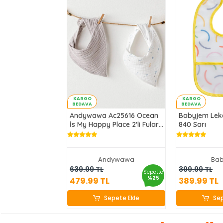
KARGO
KARGO
BEDAVA
BEDAVA
Andywawa Ac25616 Ocean
Babyjem Lek
İs My Happy Place 2'li Fular
840 Sarı
Grey White
Andywawa
Ba
479.99 TL
389
639.99 TL
399.99 TL
Sepette
%25
479.99 TL
389.99 TL
Sepete Ekle
Sep
Sepete Ekle
Sep