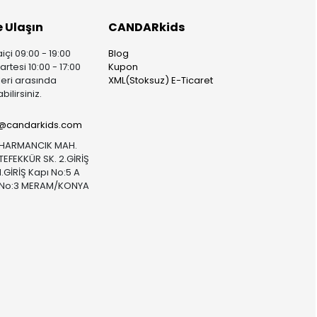
e Ulaşın
CANDARkids
içi 09:00 - 19:00
Blog
rtesi 10:00 - 17:00
Kupon
leri arasında
XML(Stoksuz) E-Ticaret
bilirsiniz.
i@candarkids.com
HARMANCIK MAH.
TEFEKKÜR SK. 2.GİRİŞ
1.GİRİŞ Kapı No:5 A
No:3 MERAM/KONYA