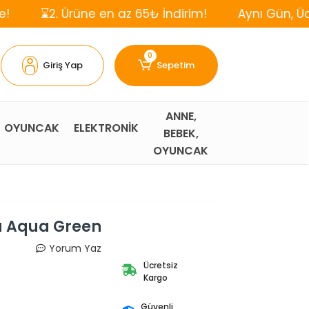
Ürüne en az 65₺ İndirim!
Aynı Gün, Ücretsiz Karg
0
Giriş Yap
Sepetim
ANNE,
OYUNCAK
ELEKTRONİK
BEBEK,
OYUNCAK
ü Aqua Green
Yorum Yaz
Ücretsiz
Kargo
Güvenli