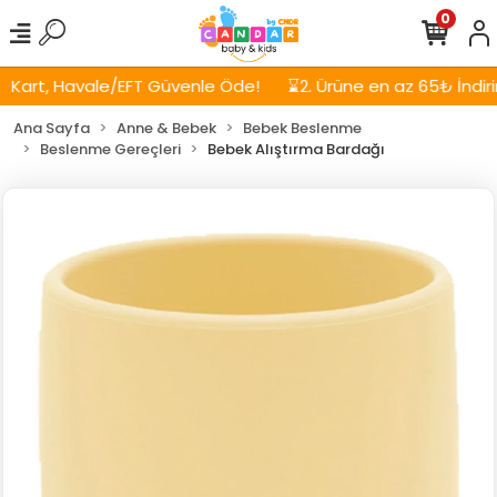
0
Kart, Havale/EFT Güvenle Öde!
⌛2. Ürüne en az 65₺ İndirim
Ana Sayfa
Anne & Bebek
Bebek Beslenme
Beslenme Gereçleri
Bebek Alıştırma Bardağı